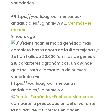
variedades
📲https://yourls.agroalimentarias-
andalucia.es/JglhKNMWV
...
Ver más
Ver
menos
9 hours ago
😟
Ramón Fernández-Pacheco Monterreal
comparte la preocupación del olivar ante
la bajada de los precios en origen