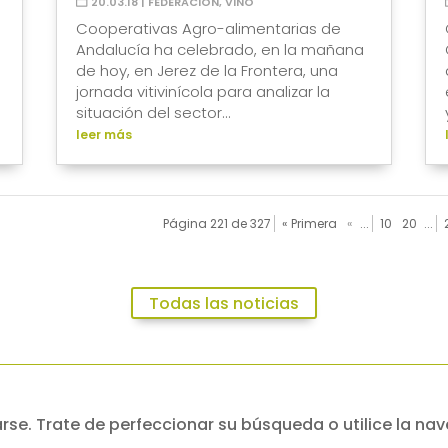
20.03.18
|
FEDERACIÓN
,
VINO
Cooperativas Agro-alimentarias de
Andalucía ha celebrado, en la mañana
de hoy, en Jerez de la Frontera, una
jornada vitivinícola para analizar la
situación del sector...
leer más
Página 221 de 327
« Primera
«
...
10
20
...
Todas las noticias
se. Trate de perfeccionar su búsqueda o utilice la nav