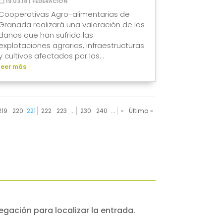
19.03.18
|
FEDERACIÓN
Cooperativas Agro-alimentarias de
Granada realizará una valoración de los
daños que han sufrido las
explotaciones agrarias, infraestructuras
y cultivos afectados por las...
leer más
219
220
221
222
223
...
230
240
...
»
Última »
egación para localizar la entrada.