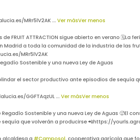
dalucia.es/MRr5lV2AK
...
Ver más
Ver menos
Regadío Sostenible y una nueva Ley de Aguas
 blindar el sector productivo ante episodios de sequía q
ndalucia.es/GGFTAqzUL
...
Ver más
Ver menos
mo alcaldesa a
#Camposol
, cooperativa agrícola que fo