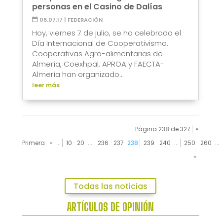
personas en el Casino de Dalías
06.07.17
|
FEDERACIÓN
Hoy, viernes 7 de julio, se ha celebrado el
Día Internacional de Cooperativismo.
Cooperativas Agro-alimentarias de
Almería, Coexhpal, APROA y FAECTA-
Almería han organizado...
leer más
Página 238 de 327
«
Primera
«
...
10
20
...
236
237
238
239
240
...
250
260
...
»
Todas las noticias
ARTÍCULOS DE OPINIÓN