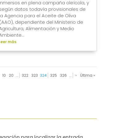
Inmersos en plena campaña oleícola, y
según datos todavía provisionales de
la Agencia para el Aceite de Oliva
(AAO), dependiente del Ministerio de
Agricultura, Alimentación y Medio
Ambiente...
leer más
10
20
...
322
323
324
325
326
...
»
Última »
egación para localizar la entrada.