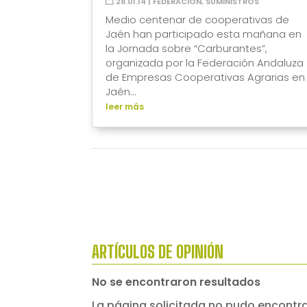
28.01.14
|
FEDERACIÓN
,
SUMINISTROS
Medio centenar de cooperativas de
Jaén han participado esta mañana en
la Jornada sobre “Carburantes”,
organizada por la Federación Andaluza
de Empresas Cooperativas Agrarias en
Jaén...
leer más
ARTÍCULOS DE OPINIÓN
No se encontraron resultados
La página solicitada no pudo encontrar