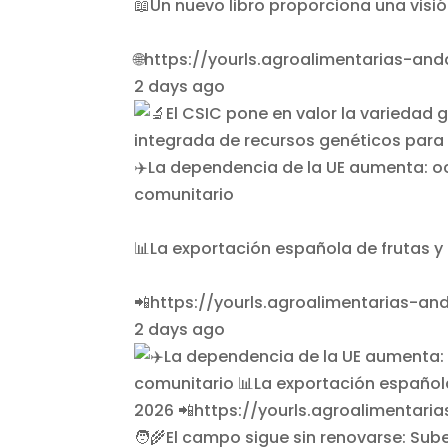
📖Un nuevo libro proporciona una visió
🌐https://yourls.agroalimentarias-a
2 days ago
✈️La dependencia de la UE aumenta: o
comunitario
📊La exportación española de frutas y
📲https://yourls.agroalimentarias-a
2 days ago
🧑‍🌾El campo sigue sin renovarse: Su