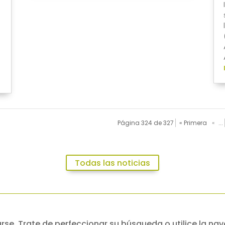
Página 324 de 327
« Primera
«
...
Todas las noticias
se. Trate de perfeccionar su búsqueda o utilice la nav