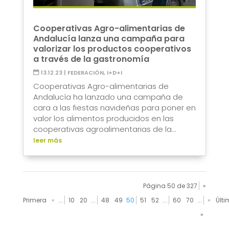
Cooperativas Agro-alimentarias de
Andalucía lanza una campaña para
valorizar los productos cooperativos
a través de la gastronomía
13.12.23
|
FEDERACIÓN
,
I+D+I
Cooperativas Agro-alimentarias de
Andalucía ha lanzado una campaña de
cara a las fiestas navideñas para poner en
valor los alimentos producidos en las
cooperativas agroalimentarias de la...
leer más
Página 50 de 327
«
Primera
«
...
10
20
...
48
49
50
51
52
...
60
70
...
»
Últ
»