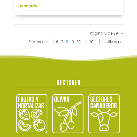
leer más
Página 8 de 29
«
Primera
«
...
6
7
8
9
10
...
20
...
»
Última »
SECTORES