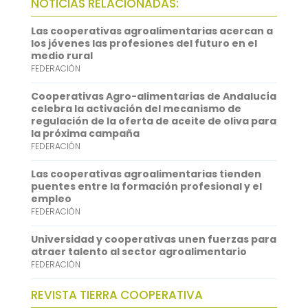
NOTICIAS RELACIONADAS:
o
t
i
a
i
Las cooperativas agroalimentarias acercan a
o
e
l
t
n
los jóvenes las profesiones del futuro en el
medio rural
k
r
s
k
FEDERACIÓN
A
e
Cooperativas Agro-alimentarias de Andalucía
p
d
celebra la activación del mecanismo de
regulación de la oferta de aceite de oliva para
p
I
la próxima campaña
FEDERACIÓN
n
Las cooperativas agroalimentarias tienden
puentes entre la formación profesional y el
empleo
FEDERACIÓN
Universidad y cooperativas unen fuerzas para
atraer talento al sector agroalimentario
FEDERACIÓN
REVISTA TIERRA COOPERATIVA