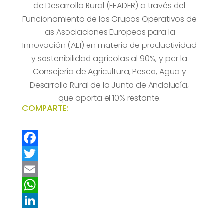
de Desarrollo Rural (FEADER) a través del
Funcionamiento de los Grupos Operativos de
las Asociaciones Europeas para la
Innovación (AEI) en materia de productividad
y sostenibilidad agrícolas al 90%, y por la
Consejería de Agricultura, Pesca, Agua y
Desarrollo Rural de la Junta de Andalucía,
que aporta el 10% restante.
COMPARTE:
F
a
T
c
w
E
e
i
m
W
b
t
a
h
L