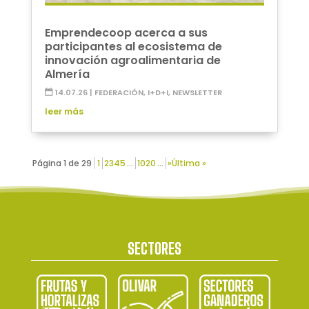
Emprendecoop acerca a sus
participantes al ecosistema de
innovación agroalimentaria de
Almería
14.07.26
|
FEDERACIÓN
,
I+D+I
,
NEWSLETTER
leer más
Página 1 de 29
1
2
3
4
5
...
10
20
...
»
Última »
SECTORES