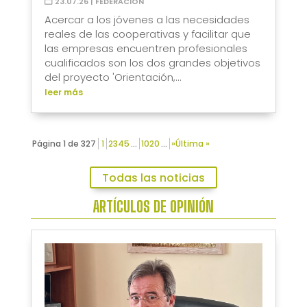
23.07.26
|
FEDERACIÓN
Acercar a los jóvenes a las necesidades
reales de las cooperativas y facilitar que
las empresas encuentren profesionales
cualificados son los dos grandes objetivos
del proyecto 'Orientación,...
leer más
Página 1 de 327
1
2
3
4
5
...
10
20
...
»
Última »
Todas las noticias
ARTÍCULOS DE OPINIÓN