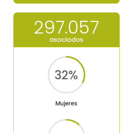
297.057
asociados
32
%
Mujeres