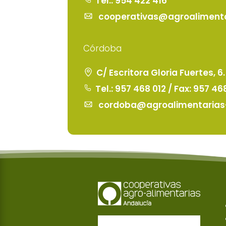
Tel.: 954 422 416
cooperativas@agroalimenta
Córdoba
C
/ Escritora Gloria Fuertes, 6
Tel.: 957 468 012 / Fax: 957 46
cordoba@agroalimentarias