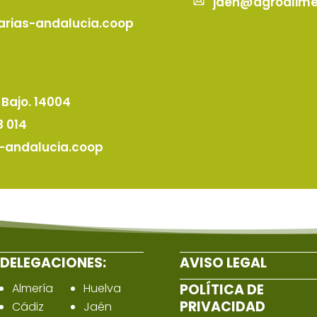
jaen@agroalime
rias-andalucia.coop
. Bajo. 14004
8 014
-andalucia.coop
DELEGACIONES:
AVISO LEGAL
Almería
Huelva
POLÍTICA DE
PRIVACIDAD
Cádiz
Jaén