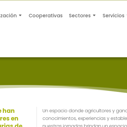
ización
Cooperativas
Sectores
Servicios
e han
Un espacio donde agricultores y gan
ores en
conocimientos, experiencias y establ
rias de
nuestras jornadas brindan un espacio 