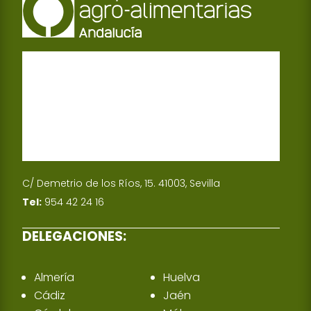
p
I
n
C/ Demetrio de los Ríos, 15. 41003, Sevilla
Tel:
954 42 24 16
DELEGACIONES:
Almería
Huelva
Cádiz
Jaén