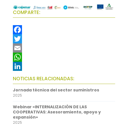
COMPARTE:
F
a
T
c
w
E
e
i
m
W
b
t
a
h
L
NOTICIAS RELACIONADAS:
o
t
i
a
i
Jornada técnica del sector suministros
o
e
l
t
n
2025
k
r
s
k
Webinar «INTERNALIZACIÓN DE LAS
A
e
COOPERATIVAS: Asesoramiento, apoyo y
expansión»
p
d
2025