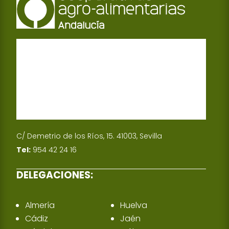
p
I
n
C/ Demetrio de los Ríos, 15. 41003, Sevilla
Tel:
954 42 24 16
DELEGACIONES:
Almería
Huelva
Cádiz
Jaén