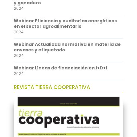
o
e
l
t
n
y ganadero
2024
k
r
s
k
A
e
Webinar Eficiencia y auditorías energéticas
en el sector agroalimentario
p
d
2024
p
I
Webinar Actualidad normativa en materia de
n
envases y etiquetado
2024
Webinar Líneas de financiación en I+D+i
2024
REVISTA TIERRA COOPERATIVA