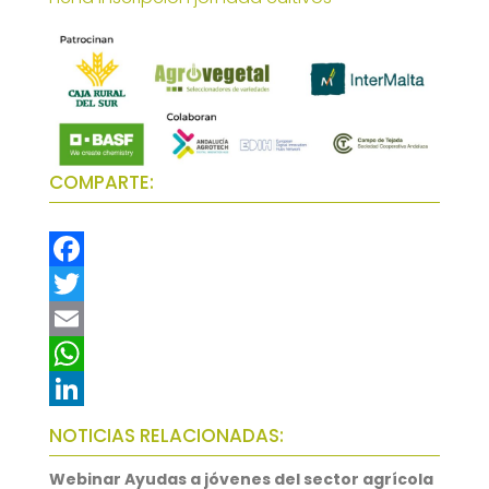
COMPARTE:
F
a
T
c
w
E
e
i
m
W
b
t
a
h
L
NOTICIAS RELACIONADAS:
o
t
i
a
i
Webinar Ayudas a jóvenes del sector agrícola