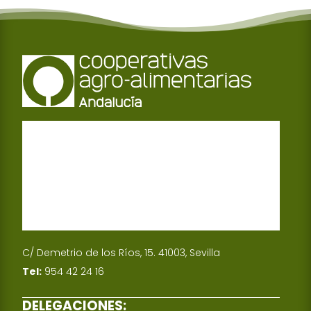
k
r
s
k
A
e
p
d
p
I
n
C/ Demetrio de los Ríos, 15. 41003, Sevilla
Tel:
954 42 24 16
DELEGACIONES: