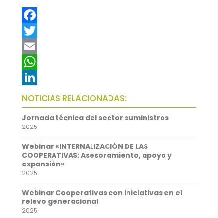
F
a
T
c
w
E
e
i
m
W
b
t
a
h
L
NOTICIAS RELACIONADAS:
o
t
i
a
i
Jornada técnica del sector suministros
o
e
l
t
n
2025
k
r
s
k
Webinar «INTERNALIZACIÓN DE LAS
A
e
COOPERATIVAS: Asesoramiento, apoyo y
expansión»
p
d
2025
p
I
Webinar Cooperativas con iniciativas en el
n
relevo generacional
2025