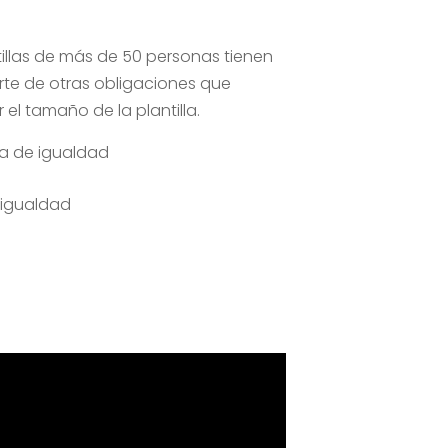
tillas de más de 50 personas tienen
rte de otras obligaciones que
el tamaño de la plantilla.
ia de igualdad
 igualdad