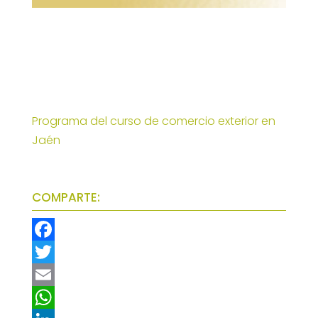
Programa del curso de comercio exterior en
Jaén
COMPARTE:
F
a
T
c
w
E