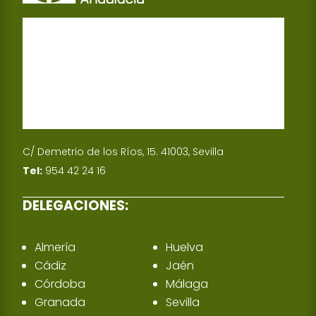
n
C/ Demetrio de los Ríos, 15. 41003, Sevilla
Tel:
954 42 24 16
DELEGACIONES:
Almería
Huelva
Cádiz
Jaén
Córdoba
Málaga
Granada
Sevilla