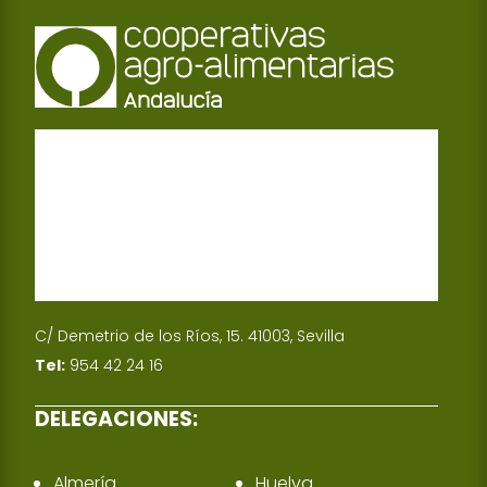
A
e
p
d
p
I
n
C/ Demetrio de los Ríos, 15. 41003, Sevilla
Tel:
954 42 24 16
DELEGACIONES:
Almería
Huelva