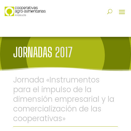
JORNADAS
2017
Jornada «Instrumentos
para el impulso de la
dimensión empresarial y la
comercialización de las
cooperativas»