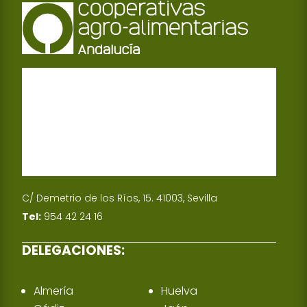
p
d
p
I
n
C/ Demetrio de los Ríos, 15. 41003, Sevilla
Tel:
954 42 24 16
DELEGACIONES:
Almería
Huelva