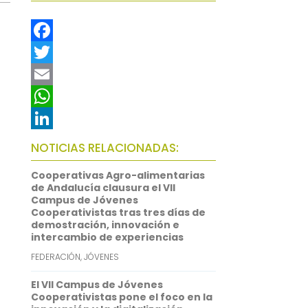
F
a
T
c
w
E
e
i
m
W
e
b
t
a
h
L
NOTICIAS RELACIONADAS:
o
t
i
a
i
Cooperativas Agro-alimentarias
o
e
l
t
n
de Andalucía clausura el VII
Campus de Jóvenes
k
r
s
k
Cooperativistas tras tres días de
demostración, innovación e
A
e
intercambio de experiencias
p
d
FEDERACIÓN
,
JÓVENES
p
I
El VII Campus de Jóvenes
n
Cooperativistas pone el foco en la