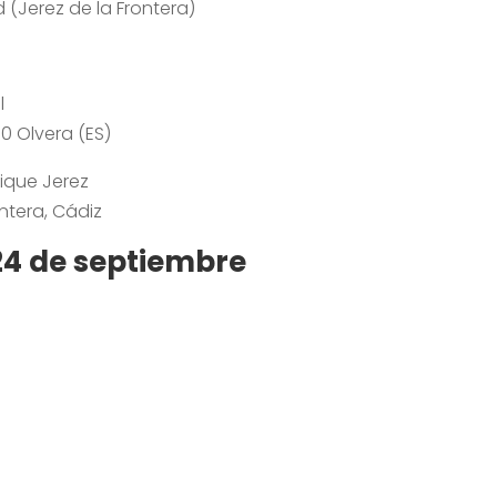
 (Jerez de la Frontera)
l
90 Olvera (ES)
ique Jerez
ontera, Cádiz
 24 de septiembre
Saltar
al
contenido
del