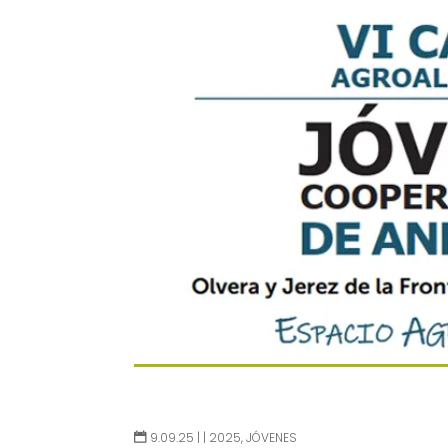
9.09.25 |
|
2025
,
JÓVENES