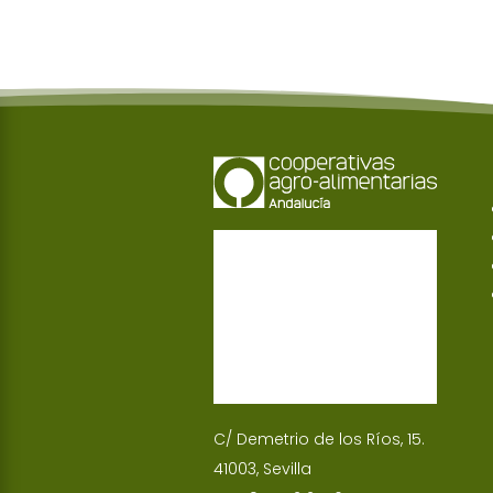
o
t
i
a
i
o
e
l
t
n
k
r
s
k
A
e
p
d
p
I
n
C/ Demetrio de los Ríos, 15.
41003, Sevilla