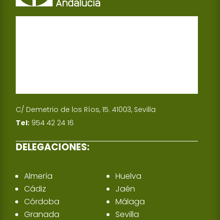
n
C/ Demetrio de los Ríos, 15. 41003, Sevilla
Tel:
954 42 24 16
DELEGACIONES:
Almería
Huelva
Cádiz
Jaén
Córdoba
Málaga
Granada
Sevilla