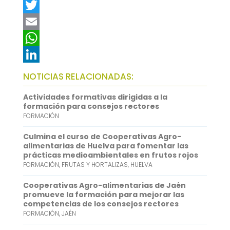
F
a
T
c
w
E
e
i
m
W
b
t
a
h
L
NOTICIAS RELACIONADAS:
o
t
i
a
i
Actividades formativas dirigidas a la
o
e
l
t
n
formación para consejos rectores
FORMACIÓN
k
r
s
k
A
e
Culmina el curso de Cooperativas Agro-
alimentarias de Huelva para fomentar las
p
d
prácticas medioambientales en frutos rojos
FORMACIÓN
,
FRUTAS Y HORTALIZAS
,
HUELVA
p
I
n
Cooperativas Agro-alimentarias de Jaén
promueve la formación para mejorar las
competencias de los consejos rectores
FORMACIÓN
,
JAÉN