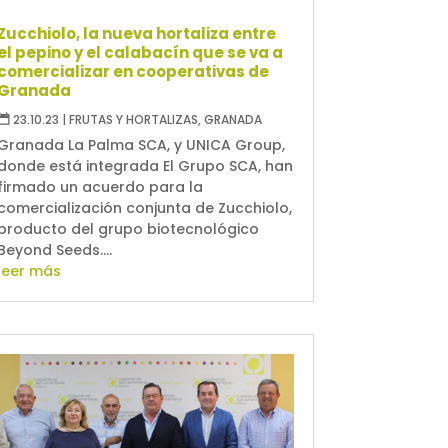
Zucchiolo, la nueva hortaliza entre
el pepino y el calabacín que se va a
comercializar en cooperativas de
Granada
23.10.23
|
FRUTAS Y HORTALIZAS
,
GRANADA
Granada La Palma SCA, y UNICA Group,
donde está integrada El Grupo SCA, han
firmado un acuerdo para la
comercialización conjunta de Zucchiolo,
producto del grupo biotecnológico
Beyond Seeds....
leer más