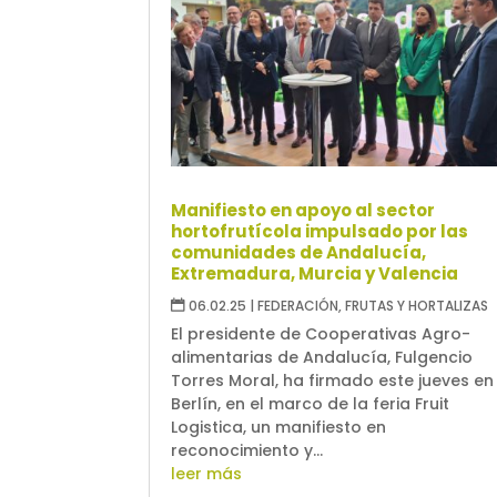
Manifiesto en apoyo al sector
hortofrutícola impulsado por las
comunidades de Andalucía,
Extremadura, Murcia y Valencia
06.02.25
|
FEDERACIÓN
,
FRUTAS Y HORTALIZAS
El presidente de Cooperativas Agro-
alimentarias de Andalucía, Fulgencio
Torres Moral, ha firmado este jueves en
Berlín, en el marco de la feria Fruit
Logistica, un manifiesto en
reconocimiento y...
leer más