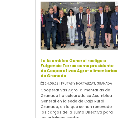
La Asamblea General reelige a
Fulgencio Torres como presidente
de Cooperativas Agro-alimentarias
de Granada
24.05.23
|
FRUTAS Y HORTALIZAS
,
GRANADA
Cooperativas Agro-alimentarias de
Granada ha celebrado su Asamblea
General en la sede de Caja Rural
Granada, en la que se han renovado
los cargos de la Junta Directiva para
los próximos cuatro...