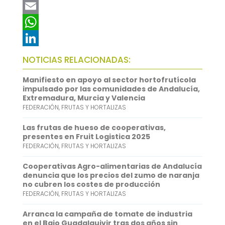
a
T
c
w
E
e
i
m
W
b
t
a
h
L
NOTICIAS RELACIONADAS:
o
t
i
a
i
Manifiesto en apoyo al sector hortofrutícola
o
e
l
t
n
impulsado por las comunidades de Andalucía,
Extremadura, Murcia y Valencia
k
r
s
k
FEDERACIÓN
,
FRUTAS Y HORTALIZAS
A
e
Las frutas de hueso de cooperativas,
p
d
presentes en Fruit Logistica 2025
FEDERACIÓN
,
FRUTAS Y HORTALIZAS
p
I
n
Cooperativas Agro-alimentarias de Andalucía
denuncia que los precios del zumo de naranja
no cubren los costes de producción
FEDERACIÓN
,
FRUTAS Y HORTALIZAS
Arranca la campaña de tomate de industria
en el Bajo Guadalquivir tras dos años sin