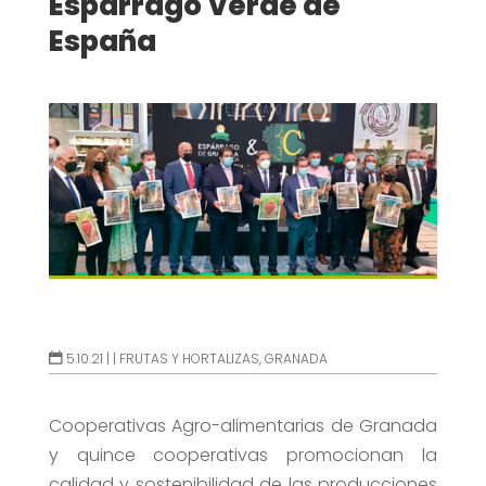
Espárrago Verde de
España
5.10.21 |
|
FRUTAS Y HORTALIZAS
,
GRANADA
Cooperativas Agro-alimentarias de Granada
y quince cooperativas promocionan la
calidad y sostenibilidad de las producciones