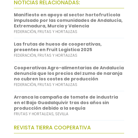
NOTICIAS RELACIONADAS:
o
t
i
a
i
Manifiesto en apoyo al sector hortofrutícola
o
e
l
t
n
impulsado por las comunidades de Andalucía,
Extremadura, Murcia y Valencia
k
r
s
k
FEDERACIÓN
,
FRUTAS Y HORTALIZAS
A
e
Las frutas de hueso de cooperativas,
p
d
presentes en Fruit Logistica 2025
FEDERACIÓN
,
FRUTAS Y HORTALIZAS
p
I
n
Cooperativas Agro-alimentarias de Andalucía
denuncia que los precios del zumo de naranja
no cubren los costes de producción
FEDERACIÓN
,
FRUTAS Y HORTALIZAS
Arranca la campaña de tomate de industria
en el Bajo Guadalquivir tras dos años sin
producción debido a la sequía
FRUTAS Y HORTALIZAS
,
SEVILLA
REVISTA TIERRA COOPERATIVA