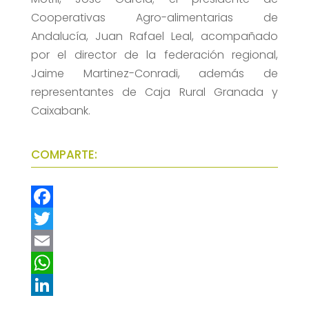
Cooperativas Agro-alimentarias de
Andalucía, Juan Rafael Leal, acompañado
por el director de la federación regional,
Jaime Martinez-Conradi, además de
representantes de Caja Rural Granada y
Caixabank.
COMPARTE:
F
a
T
c
w
E
e
i
m
W
b
t
a
h
L