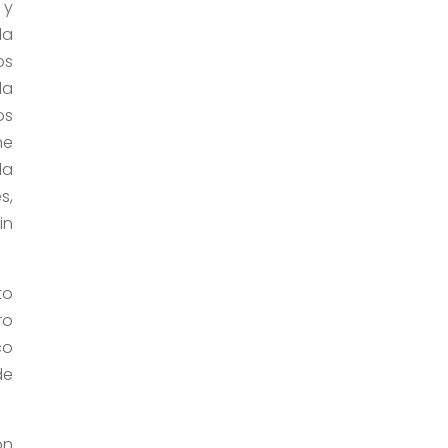
 y
la
os
la
os
he
la
s,
in
to
ro
co
de
ón