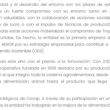
ldad y el desarrollo del entorno son los pilares de es
ne un fuerte compromiso con su entorno tanto en 
 saludables, con la colaboración de acciones sociale
o de lucro o con el impulso de técnicas de producci
odas estas acciones materializan el compromiso de Tro
 Unidas. De hecho, la entidad es la primera empresa d
AENOR por su estrategia empresarial para contribuir a 
rrollo Sostenible (ODS).
ida este año con el premio a la ‘Innovación’. Con 2.5
cooperativa fundada en 1959 destaca por su producci
n el que integra toda la cadena agroalimentaria, desde 
a alimentación animal hasta el producto que llega 
tratégicos de Covap. A través de su participación en u
s, la entidad ha trabajado en la mejora de la alimentaci