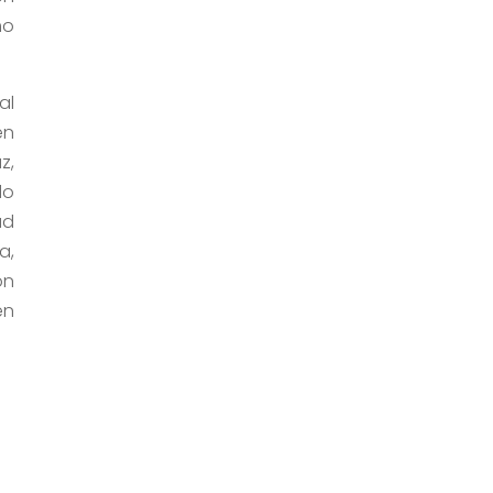
mo
al
en
z,
do
ad
a,
ón
en