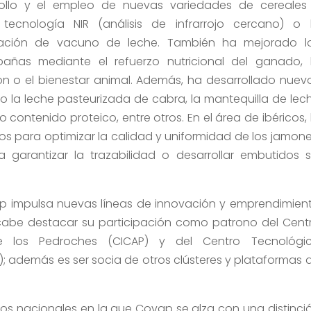
llo y el empleo de nuevas variedades de cereales
tecnología NIR (análisis de infrarrojo cercano) o 
tación de vacuno de leche. También ha mejorado l
añas mediante el refuerzo nutricional del ganado, 
ción o el bienestar animal. Además, ha desarrollado nuev
 la leche pasteurizada de cabra, la mantequilla de lec
contenido proteico, entre otros. En el área de ibéricos, 
s para optimizar la calidad y uniformidad de los jamone
a garantizar la trazabilidad o desarrollar embutidos s
ap impulsa nuevas líneas de innovación y emprendimien
abe destacar su participación como patrono del Cent
de los Pedroches (CICAP) y del Centro Tecnológi
; además es ser socia de otros clústeres y plataformas 
ios nacionales en la que Covap se alza con una distinci