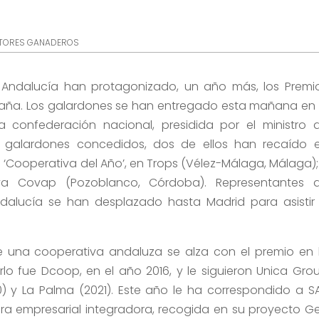
TORES GANADEROS
 Andalucía han protagonizado, un año más, los Premi
paña. Los galardones se han entregado esta mañana en 
confederación nacional, presidida por el ministro 
tro galardones concedidos, dos de ellos han recaído 
 ‘Cooperativa del Año’, en Trops (Vélez-Málaga, Málaga);
iva Covap (Pozoblanco, Córdoba). Representantes 
dalucía se han desplazado hasta Madrid para asistir
que una cooperativa andaluza se alza con el premio en 
irlo fue Dcoop, en el año 2016, y le siguieron Unica Gro
0) y La Palma (2021). Este año le ha correspondido a S
ra empresarial integradora, recogida en su proyecto G