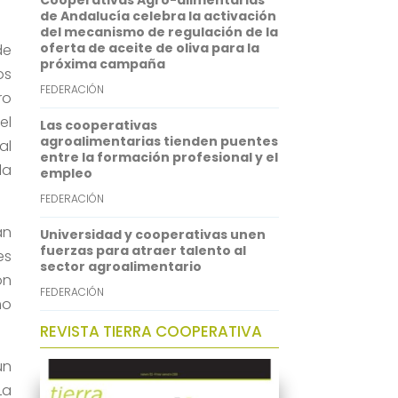
Cooperativas Agro-alimentarias
p
I
de Andalucía celebra la activación
del mecanismo de regulación de la
n
oferta de aceite de oliva para la
de
próxima campaña
os
FEDERACIÓN
ro
el
Las cooperativas
agroalimentarias tienden puentes
al
entre la formación profesional y el
la
empleo
FEDERACIÓN
an
Universidad y cooperativas unen
fuerzas para atraer talento al
es
sector agroalimentario
ón
FEDERACIÓN
mo
REVISTA TIERRA COOPERATIVA
un
La