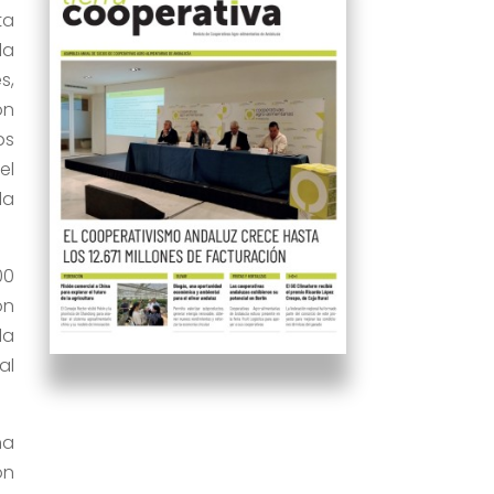
ta
la
s,
ón
ps
el
la
00
ón
la
al
na
ón