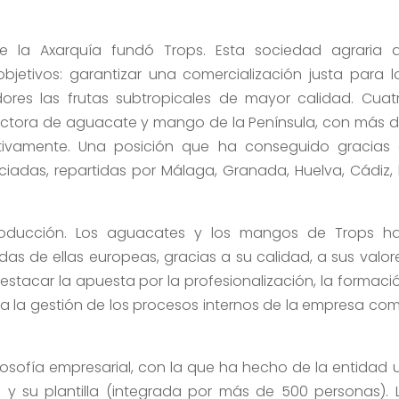
de la Axarquía fundó Trops. Esta sociedad agraria 
jetivos: garantizar una comercialización justa para l
ores las frutas subtropicales de mayor calidad. Cuat
uctora de aguacate y mango de la Península, con más d
tivamente. Una posición que ha conseguido gracias 
iadas, repartidas por Málaga, Granada, Huelva, Cádiz, 
roducción. Los aguacates y los mangos de Trops h
as de ellas europeas, gracias a su calidad, a sus valor
estacar la apuesta por la profesionalización, la formaci
ara la gestión de los procesos internos de la empresa co
ilosofía empresarial, con la que ha hecho de la entidad 
 y su plantilla (integrada por más de 500 personas). 