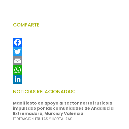
COMPARTE:
F
a
T
c
w
E
e
i
m
W
b
t
a
h
L
NOTICIAS RELACIONADAS:
o
t
i
a
i
Manifiesto en apoyo al sector hortofrutícola
o
e
l
t
n
impulsado por las comunidades de Andalucía,
Extremadura, Murcia y Valencia
k
r
s
k
FEDERACIÓN
,
FRUTAS Y HORTALIZAS
A
e