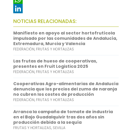
e
i
m
W
b
t
a
h
L
NOTICIAS RELACIONADAS:
o
t
i
a
i
Manifiesto en apoyo al sector hortofrutícola
o
e
l
t
n
impulsado por las comunidades de Andalucía,
Extremadura, Murcia y Valencia
k
r
s
k
FEDERACIÓN
,
FRUTAS Y HORTALIZAS
A
e
Las frutas de hueso de cooperativas,
p
d
presentes en Fruit Logistica 2025
FEDERACIÓN
,
FRUTAS Y HORTALIZAS
p
I
n
Cooperativas Agro-alimentarias de Andalucía
denuncia que los precios del zumo de naranja
no cubren los costes de producción
FEDERACIÓN
,
FRUTAS Y HORTALIZAS
Arranca la campaña de tomate de industria
en el Bajo Guadalquivir tras dos años sin
producción debido a la sequía
FRUTAS Y HORTALIZAS
,
SEVILLA