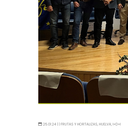
25.01.24 |
|
FRUTAS Y HORTALIZAS
,
HUELVA
,
I+D+I