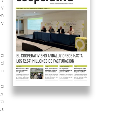
 y
on
 y
na
ad
la
la
er
ta
us