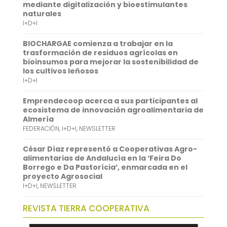
mediante digitalización y bioestimulantes
k
r
s
k
naturales
I+D+I
A
e
p
d
BIOCHARGAE comienza a trabajar en la
trasformación de residuos agrícolas en
p
I
bioinsumos para mejorar la sostenibilidad de
los cultivos leñosos
n
I+D+I
Emprendecoop acerca a sus participantes al
ecosistema de innovación agroalimentaria de
Almería
FEDERACIÓN
,
I+D+I
,
NEWSLETTER
César Díaz representó a Cooperativas Agro-
alimentarias de Andalucía en la ‘Feira Do
Borrego e Da Pastorícia’, enmarcada en el
proyecto Agrosocial
I+D+I
,
NEWSLETTER
REVISTA TIERRA COOPERATIVA