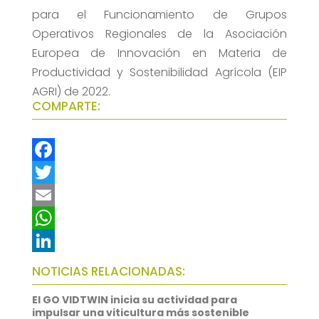
para el Funcionamiento de Grupos
Operativos Regionales de la Asociación
Europea de Innovación en Materia de
Productividad y Sostenibilidad Agrícola (EIP
AGRI) de 2022.
COMPARTE:
F
a
T
c
w
E
e
i
m
W
b
t
a
h
L
NOTICIAS RELACIONADAS:
o
t
i
a
i
El GO VIDTWIN inicia su actividad para
o
e
l
t
n
impulsar una viticultura más sostenible