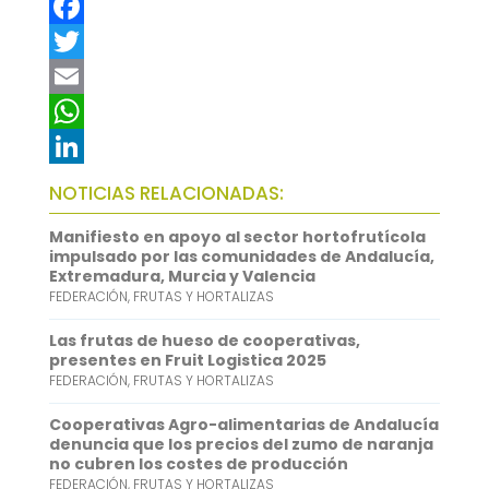
F
a
T
c
w
E
e
i
m
W
b
t
a
h
L
NOTICIAS RELACIONADAS:
o
t
i
a
i
Manifiesto en apoyo al sector hortofrutícola
o
e
l
t
n
impulsado por las comunidades de Andalucía,
Extremadura, Murcia y Valencia
k
r
s
k
FEDERACIÓN
,
FRUTAS Y HORTALIZAS
A
e
Las frutas de hueso de cooperativas,
p
d
presentes en Fruit Logistica 2025
FEDERACIÓN
,
FRUTAS Y HORTALIZAS
p
I
n
Cooperativas Agro-alimentarias de Andalucía
denuncia que los precios del zumo de naranja
no cubren los costes de producción
FEDERACIÓN
,
FRUTAS Y HORTALIZAS