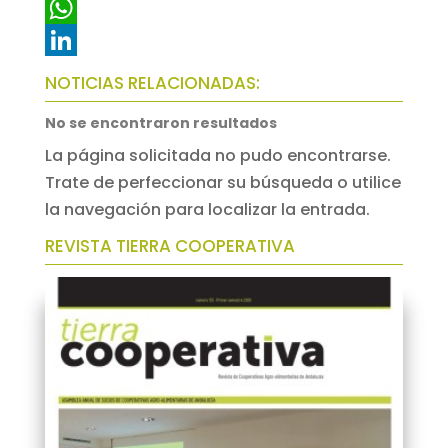
c
w
E
e
i
m
W
b
t
a
h
L
NOTICIAS RELACIONADAS:
o
t
i
a
i
No se encontraron resultados
o
e
l
t
n
La página solicitada no pudo encontrarse.
k
r
s
k
Trate de perfeccionar su búsqueda o utilice
A
e
la navegación para localizar la entrada.
p
d
REVISTA TIERRA COOPERATIVA
p
I
n