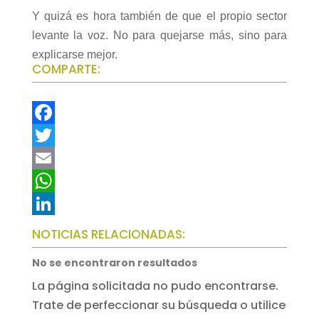
Y quizá es hora también de que el propio sector
levante la voz. No para quejarse más, sino para
explicarse mejor.
COMPARTE:
F
a
T
c
w
E
e
i
m
W
b
t
a
h
L
NOTICIAS RELACIONADAS:
o
t
i
a
i
No se encontraron resultados
o
e
l
t
n
La página solicitada no pudo encontrarse.
k
r
s
k
Trate de perfeccionar su búsqueda o utilice
A
e