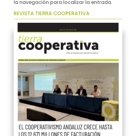
la navegación para localizar la entrada.
p
d
REVISTA TIERRA COOPERATIVA
p
I
n