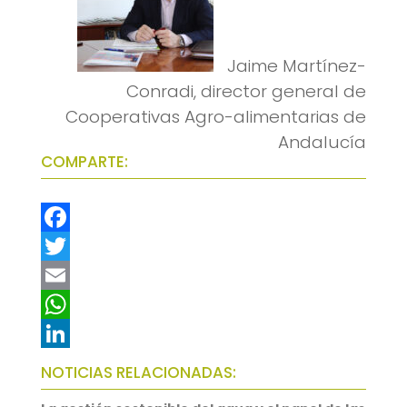
Jaime Martínez-
Conradi, director general de
Cooperativas Agro-alimentarias de
Andalucía
COMPARTE:
F
a
T
c
w
E
e
i
m
W
b
t
a
h
L
NOTICIAS RELACIONADAS:
o
t
i
a
i