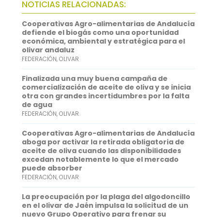
NOTICIAS RELACIONADAS:
o
t
i
a
i
Cooperativas Agro-alimentarias de Andalucía
o
e
l
t
n
defiende el biogás como una oportunidad
económica, ambiental y estratégica para el
k
r
s
k
olivar andaluz
FEDERACIÓN
,
OLIVAR
A
e
p
d
Finalizada una muy buena campaña de
comercialización de aceite de oliva y se inicia
p
I
otra con grandes incertidumbres por la falta
de agua
n
FEDERACIÓN
,
OLIVAR
Cooperativas Agro-alimentarias de Andalucía
aboga por activar la retirada obligatoria de
aceite de oliva cuando las disponibilidades
excedan notablemente lo que el mercado
puede absorber
FEDERACIÓN
,
OLIVAR
La preocupación por la plaga del algodoncillo
en el olivar de Jaén impulsa la solicitud de un
nuevo Grupo Operativo para frenar su