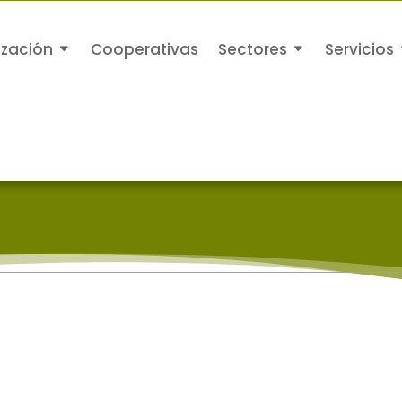
ización
Cooperativas
Sectores
Servicios
Saltar
al
contenido