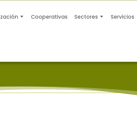
ización
Cooperativas
Sectores
Servicios
Saltar
al
contenido