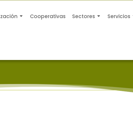
ización
Cooperativas
Sectores
Servicios
Saltar
al
contenido