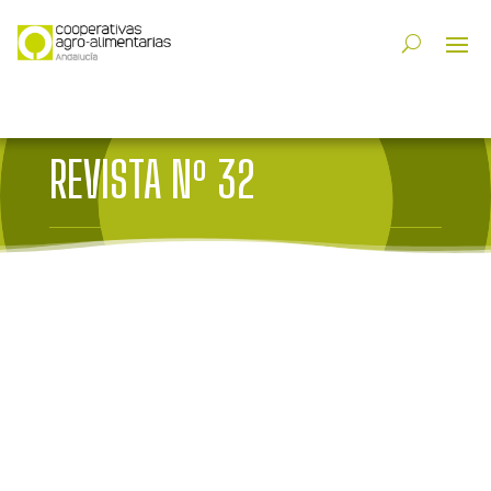
REVISTA Nº 32
Saltar
al
contenido
del
PDF