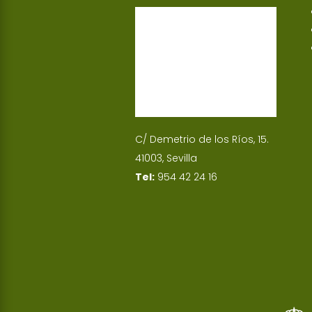
p
I
n
C/ Demetrio de los Ríos, 15.
41003, Sevilla
Tel:
954 42 24 16