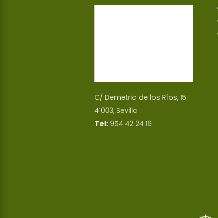
p
I
n
C/ Demetrio de los Ríos, 15.
41003, Sevilla
Tel:
954 42 24 16