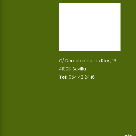
p
I
n
C/ Demetrio de los Ríos, 15.
41003, Sevilla
Tel:
954 42 24 16