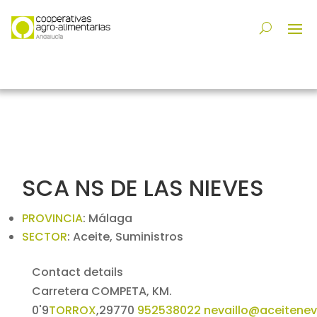
SCA NS DE LAS NIEVES
PROVINCIA
:
Málaga
SECTOR
:
Aceite, Suministros
Contact details
Carretera COMPETA, KM.
0'9
TORROX
,
29770
952538022
nevaillo@aceitenev