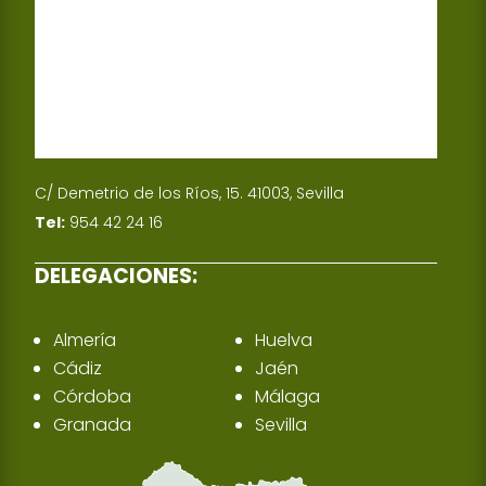
n
C/ Demetrio de los Ríos, 15. 41003, Sevilla
Tel:
954 42 24 16
DELEGACIONES:
Almería
Huelva
Cádiz
Jaén
Córdoba
Málaga
Granada
Sevilla