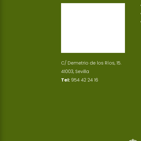
p
I
n
C/ Demetrio de los Ríos, 15.
41003, Sevilla
Tel:
954 42 24 16